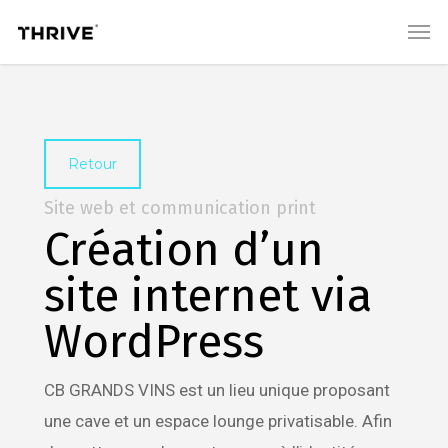
Skip
Men
to
main
content
Retour
Site web et communication print
Création d’un
site internet via
WordPress
CB GRANDS VINS est un lieu unique proposant
une cave et un espace lounge privatisable. Afin