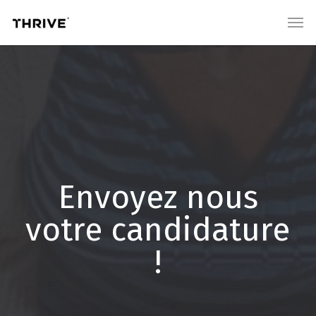
Skip
Men
to
main
content
Envoyez nous
votre candidature
!