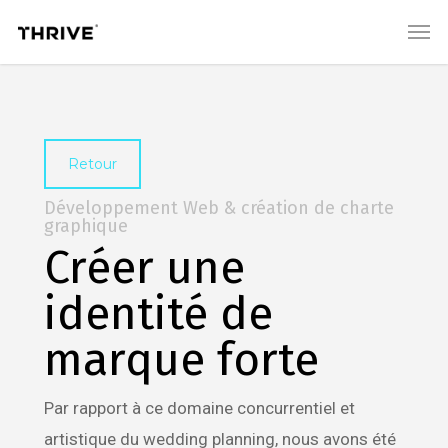
Skip
Men
to
main
content
Retour
Développement Web & création de charte
graphique
Créer une
identité de
marque forte
Par rapport à ce domaine concurrentiel et
artistique du wedding planning, nous avons été