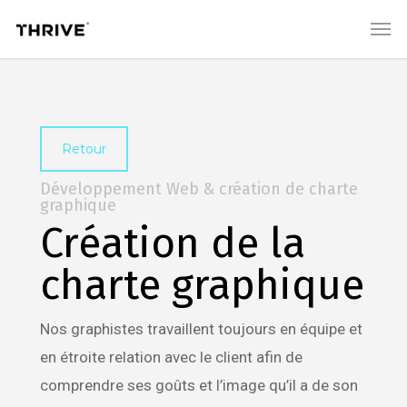
Skip
Menu
Men
to
main
content
Retour
Développement Web & création de charte
graphique
Création de la
charte graphique
Nos graphistes travaillent toujours en équipe et
en étroite relation avec le client afin de
comprendre ses goûts et l’image qu’il a de son