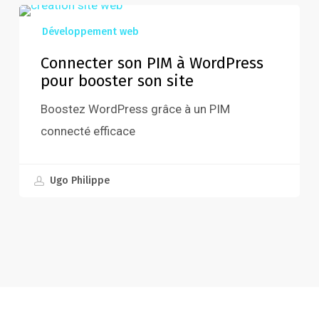
Connecter
Développement web
son
PIM
Connecter son PIM à WordPress
pour booster son site
à
WordPress
Boostez WordPress grâce à un PIM
pour
connecté efficace
booster
son
juillet 9, 2026
Ugo Philippe
site