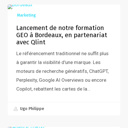
Lancement
Marketing
de
notre
Lancement de notre formation
GEO à Bordeaux, en partenariat
formation
avec Qlint
GEO
à
Le référencement traditionnel ne suffit plus
Bordeaux,
à garantir la visibilité d'une marque. Les
en
moteurs de recherche génératifs, ChatGPT,
partenariat
Perplexity, Google AI Overviews ou encore
avec
Copilot, rebattent les cartes de la…
Qlint
août 3, 2026
Ugo Philippe