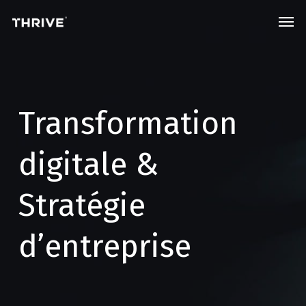
Skip
Men
to
main
content
Transformation
digitale &
Stratégie
d’entreprise