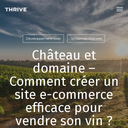
Skip
Men
to
main
content
Développement web
Tendances digitales
Château et
domaine –
Comment créer un
site e-commerce
efficace pour
vendre son vin ?