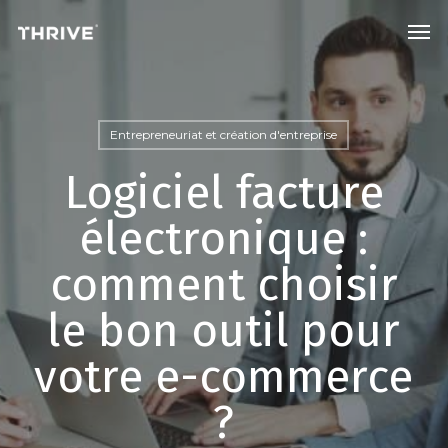
Skip
Men
to
main
content
Entrepreneuriat et création d'entreprise
Logiciel facture
électronique :
comment choisir
le bon outil pour
votre e-commerce
?