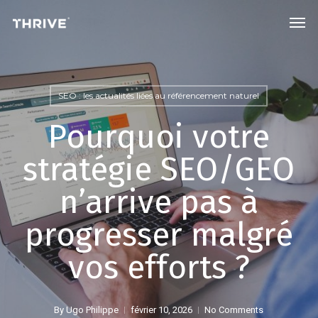
Skip
Men
to
main
content
SEO : les actualités liées au référencement naturel
Pourquoi votre
stratégie SEO/GEO
n’arrive pas à
progresser malgré
vos efforts ?
By
Ugo Philippe
février 10, 2026
No Comments