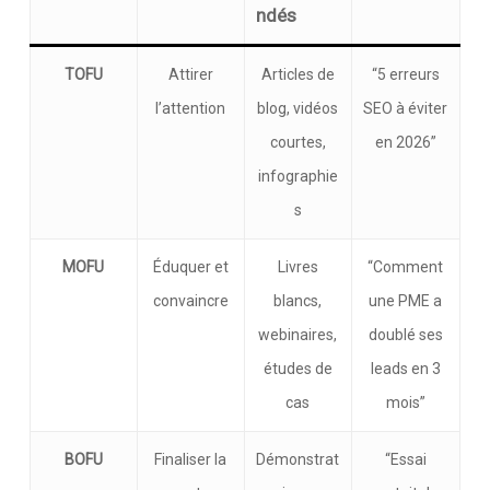
ndés
TOFU
Attirer
Articles de
“5 erreurs
l’attention
blog, vidéos
SEO à éviter
courtes,
en 2026”
infographie
s
MOFU
Éduquer et
Livres
“Comment
convaincre
blancs,
une PME a
webinaires,
doublé ses
études de
leads en 3
cas
mois”
BOFU
Finaliser la
Démonstrat
“Essai