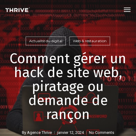
Skip
Men
to
main
content
Actualité du digital
Web & restauration
Comment gérer un
hack de site web,
piratage ou
demande de
rançon
By
Agence Thrive
janvier 12, 2024
No Comments