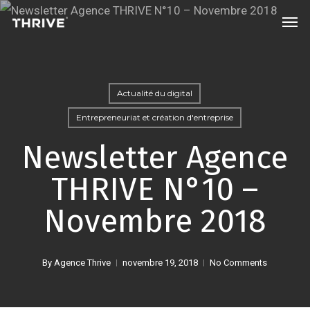
Skip
Men
to
main
content
Actualité du digital
Entrepreneuriat et création d'entreprise
Newsletter Agence
THRIVE N°10 –
Novembre 2018
By
Agence Thrive
novembre 19, 2018
No Comments