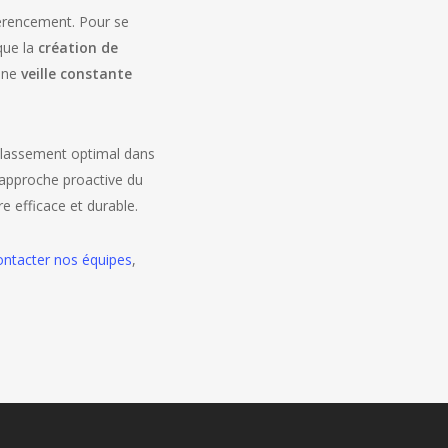
érencement. Pour se
que la
création de
’une
veille constante
 classement optimal dans
 approche proactive du
re efficace et durable.
ontacter nos équipes
,