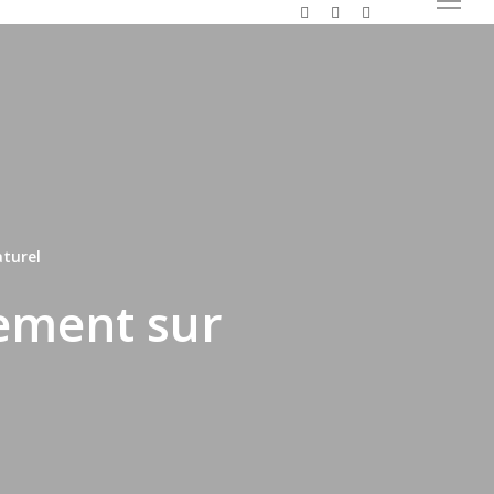
twitter
linkedin
instagram
Menu
aturel
sement sur