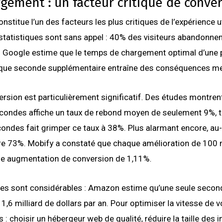
rgement : un facteur critique de conve
stitue l’un des facteurs les plus critiques de l’expérience ut
statistiques sont sans appel : 40% des visiteurs abandonne
. Google estime que le temps de chargement optimal d’une 
ue seconde supplémentaire entraîne des conséquences me
ersion est particulièrement significatif. Des études montrent
condes affiche un taux de rebond moyen de seulement 9%, 
ondes fait grimper ce taux à 38%. Plus alarmant encore, au-
dre 73%. Mobify a constaté que chaque amélioration de 100
ne augmentation de conversion de 1,11%.
res sont considérables : Amazon estime qu’une seule seco
1,6 milliard de dollars par an. Pour optimiser la vitesse de vo
choisir un hébergeur web de qualité, réduire la taille des i