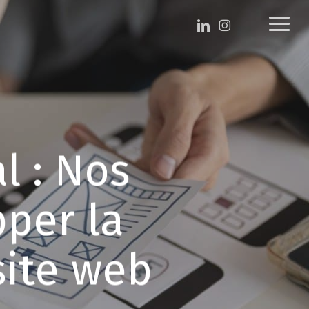
Menu
linkedin
instagram
Menu
twitter
l : Nos
pper la
site web