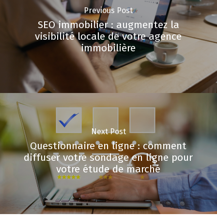
Previous Post
SEO immobilier : augmentez la
visibilité locale de votre agence
immobilière
Next Post
Questionnaire en ligne : comment
diffuser votre sondage en ligne pour
votre étude de marché