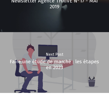
Newsletter Agence THRIVE N°17 - MAI
2019
Next Post
Faire une étude de marché : les étapes
en 2023