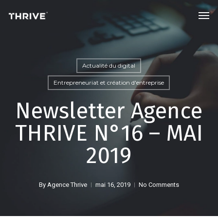
Skip
Men
to
main
content
Actualité du digital
Entrepreneuriat et création d'entreprise
Newsletter Agence
THRIVE N°16 – MAI
2019
By
Agence Thrive
mai 16, 2019
No Comments