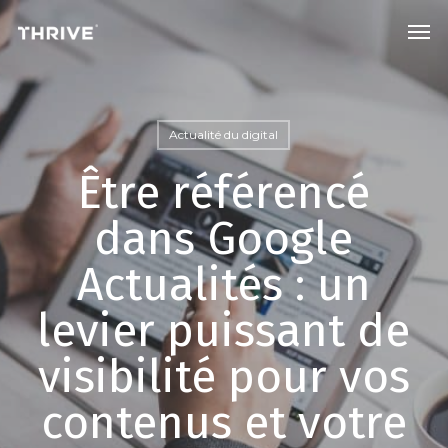
Skip
Men
to
main
content
Actualité du digital
Être référencé
dans Google
Actualités : un
levier puissant de
visibilité pour vos
contenus et votre