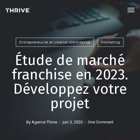
Skip
Men
to
main
content
Entrepreneuriat et création d'entreprise
Marketing
Étude de marché
franchise en 2023.
Développez votre
projet
By
Agence Thrive
juin 3, 2020
One Comment