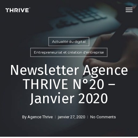
Skip
Men
to
main
content
Actualité du digital
Entrepreneuriat et création d'entreprise
Newsletter Agence
THRIVE N°20 –
Janvier 2020
By
Agence Thrive
janvier 27, 2020
No Comments