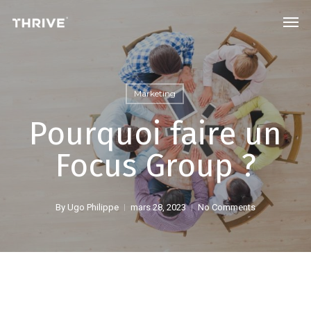
Skip
Men
to
main
content
Marketing
Pourquoi faire un
Focus Group ?
By
Ugo Philippe
mars 28, 2023
No Comments