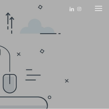
Menu
linkedin
instagram
Menu
twitter