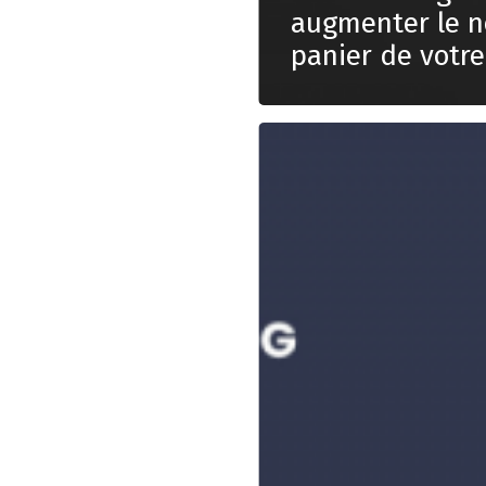
augmenter le n
panier de votr
Définir
le
prix
d’un
site
internet