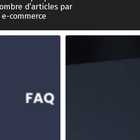
ombre d’articles par
e e-commerce
Rédiger
un
cahier
des
charges
fonctionnel
de
site
web